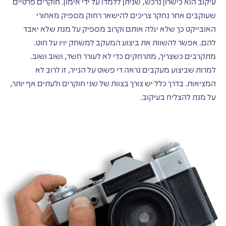
עיקוב הוא כישרון נרכש, שניתן ללמדו על ידי אימון. חוקרים פרטיים
שעוקבים אחר נחקר צריכים להישאר רחוק מספיק מאחורי
האובייקט כך שלא יגלה אותם וקרוב מספיק על מנת שלא יאבד
להם. אפשר להשוות את ביצוע המעקב למשחק יויו על חוט.
מתקרבים כשצריך, מתרחקים כדי לא לעורר חשד, ושוב ושוב.
למרות שביצוע מעקבים נראה די פשוט על הנייר, זו לרוב לא
המציאות. בדרך כלל יש צורך בצוות של שני חוקרים ולעתים אף יותר,
על מנת להצליח בעיקוב.