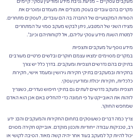
מעקבים עסקיים – מניעת גניבת מידע ומודיעין עסקי: קיימים
מקרים בהם עובדים בעסק מנצלים את מעמדם ומוכרים את
הסודות המקצועיים של החברה בה הם עובדים, לעסקים מתחרים.
מצידו השני של המטבע, ניתן לבקש מעקב סמוי על המתחרים
למטרת השגת מידע עסקי עליהם, אל לקוחותיהם וכיוב'.
מידע נוסף על מעקבים ותצפיות
במקרים מסוימים ימצאו עצמם חוקרים ובלשים פרטיים מעורבים
בתיקים בהם נדרשים תצפיות ומעקבים. בדרך כלל יש צורך
בחקירות ובמעקבים בתיקי חקירות גירושין ומעמד אישי, חקירות
כלכליות, חקירות יכולת ומודיעין עסקי.
תצפית ומעקב נדרשים לעתים גם בתיקי חיפוש נעדרים, כשצריך
לזהות את האובייקט על פי תמונה כדי להחליט באם אכן הוא האדם
שמחפש החוקר.
צריך כמה דברים כשעוסקים בתחום החקירות והמעקבים והם: ידע
רב, טכניקות עבודה ייחודיות ותכנון מוקדם. אובייקט חקירה מסוים
יכול להיות קל למעקב בעוד אחר יהיה קשה מאוד. הסיבה לקושי או